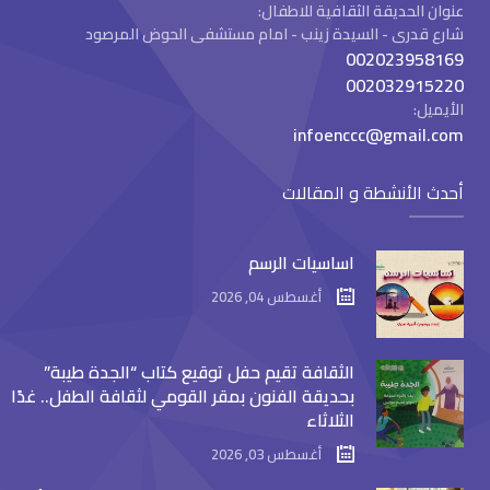
عنوان الحديقة الثقافية للاطفال:
شارع قدرى - السيدة زينب - امام مستشفى الحوض المرصود
002023958169
002032915220
الأيميل:
infoenccc@gmail.com
أحدث الأنشطة و المقالات
اساسيات الرسم
أغسطس 04, 2026
الثقافة تقيم حفل توقيع كتاب “الجدة طيبة”
بحديقة الفنون بمقر القومي لثقافة الطفل.. غدًا
الثلاثاء
أغسطس 03, 2026