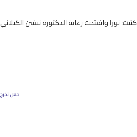
كتبت: نورا وافيتحت رعاية الدكتورة نيفين الكيلا
حفل تخرج ا