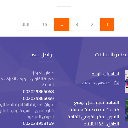
1
2
3
…
15
التالى
شطة و المقالات
تواصل معنا
عنوان المركز:
اساسيات الرسم
مدينة الفنون - الهرم - الجيزة -
أغسطس 04, 2026
العربية
002025866068
002035866069
الثقافة تقيم حفل توقيع
عنوان الحديقة الثقافية للاطفال:
كتاب “الجدة طيبة” بحديقة
شارع قدرى - السيدة زينب - ام
الفنون بمقر القومي لثقافة
الحوض المرصود
002023958169
الطفل.. غدًا الثلاثاء