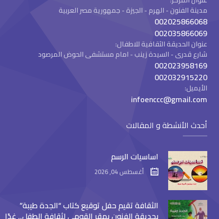
عنوان المركز:
مدينة الفنون - الهرم - الجيزة - جمهورية مصر العربية
002025866068
002035866069
عنوان الحديقة الثقافية للاطفال:
شارع قدرى - السيدة زينب - امام مستشفى الحوض المرصود
002023958169
002032915220
الأيميل:
infoenccc@gmail.com
أحدث الأنشطة و المقالات
اساسيات الرسم
أغسطس 04, 2026
الثقافة تقيم حفل توقيع كتاب “الجدة طيبة”
بحديقة الفنون بمقر القومي لثقافة الطفل.. غدًا