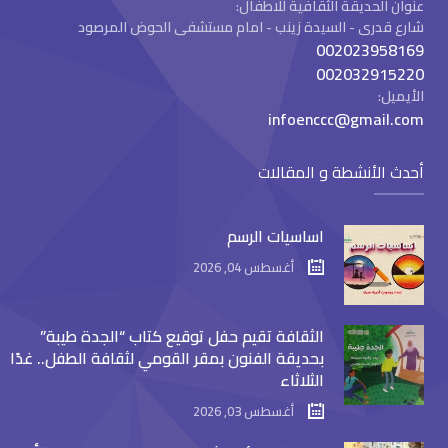
عنوان الحديقة الثقافية للاطفال:
شارع قدرى - السيدة زينب - امام مستشفى الحوض المرصود
002023958169
002032915220
الأيميل:
infoenccc@gmail.com
أحدث الأنشطة و المقالات
اساسيات الرسم
أغسطس 04, 2026
الثقافة تقيم حفل توقيع كتاب “الجدة طيبة”
بحديقة الفنون بمقر القومي لثقافة الطفل.. غدًا
الثلاثاء
أغسطس 03, 2026