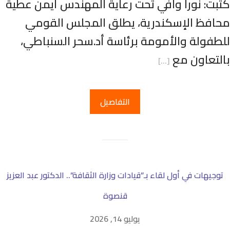
تبت: نورا وافي تحت رعاية المهندس أيمن عطية
حافظ الإسكندرية، يطلق المجلس القومي
لطفولة والأمومة برئاسة أد.سحر السنباطي،
التعاون مع
[…]
التفاصيل
توجيهات في أول لقاء بـ”قيادات وزارة الثقافة”.. الدكتور عبد العزيز
قنصوة
يوليو 14, 2026