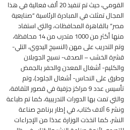
القومي، حيث تم تنفيذ 20 ألف فعالية في هذا
المجال تمثلت في المبادرة الرئاسية “صنايعية
مصر” بالقاهرة المحافظات، والتي استفاد
منها أكثر من 1000 متدرب من 14 محافظة،
وتم التدريب على مهن (النسيج اليدوي، التلي-
قشرة الخشب – الصدف- نسيج الجوبلان
والكليم- أشغال المعدن والحفر بالحِمض
وطرق على النحاس- أشغال الجلود)، وتم
تأسيس عدد 9 مراكز حِرَفية في قصور الثقافة،
والتي تمت بها الدورات التدريبية، كما تم طباعة
ونشر 6 آلاف كتاب، في إطار برنامج صناعة
النشر، كما اتخذت الوزارة عددًا من الإجراءات