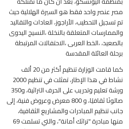
بمنظمة اليونسكو، بعد أن كان ما تمتلكه
مصر عنصر واحد فقط هو السيرة الهلالية حيث
تم تسجيل التحطيب، الأراجوز، العادات والتقاليد
والممارسات المتعلقة بالنخلة ،النسيج اليدوى
بالصعيد، ،الخط العربى ،الاحتفالات المرتبطة
برحلة العائلة المقدسة
كما قامت الوزارة تنظيم أكثر من 20 ألف
نشاط في هذا الإطار، تمثلت في تنظيم 2000
ورشة تعليم وتدريب على الحرف التراثية، و350
صالونًا ثقافيًا، و 800 معرض وعروض فنية، إلى
جانب تنظيم المبادرات والمشاريع الثقافية،
منها مبادرة “تراثك أمانة”، والتي تسلمت 69