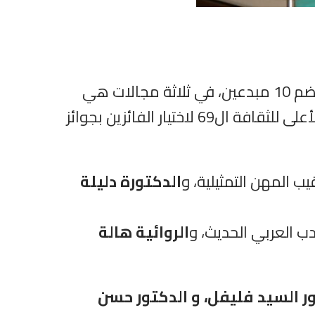
، وزيرة الثقافة، أسماء الفائزين بجوائز الدولة التقديرية، والتي تضم 10 مبدعين، في ثلاثة مجالات هي
(الفنون ‏والآداب ‏والعلوم الاجتماعية)‏، وذلك خلال المؤتمر الصحفي الذي اعقب اجتماع ‏المجلس الأعلى للثقافة ال69 لاختيار الفائزين بجوائز
ب المهن التمثيلية، و
الدكتورة دليلة
أدب العربي الحديث، و
الروائية هالة
ور السيد فليفل، و الدكتور حسن