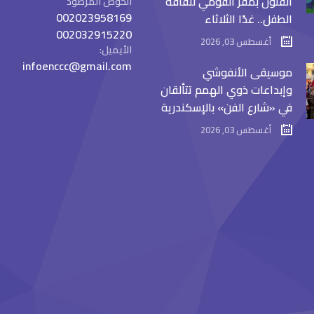
الفنون بمقر القومي لثقافة
الحوض المرصود
002023958169
الطفل.. غدًا الثلاثاء
002032915220
أغسطس 03, 2026
الأيميل:
infoenccc@gmail.com
موسيقى الأنفوشي
وإبداعات ذوي الهمم تتألقان
في «شارع الفن» بالإسكندرية
أغسطس 03, 2026