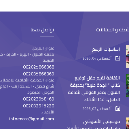
شطة و المقالات
تواصل معنا
عنوان المركز:
اساسيات الرسم
مدينة الفنون - الهرم - الجيزة -
أغسطس 04, 2026
العربية
002025866068
002035866069
الثقافة تقيم حفل توقيع
عنوان الحديقة الثقافية للاطفال:
كتاب “الجدة طيبة” بحديقة
شارع قدرى - السيدة زينب - ام
الفنون بمقر القومي لثقافة
الحوض المرصود
002023958169
الطفل.. غدًا الثلاثاء
002032915220
أغسطس 03, 2026
الأيميل:
infoenccc@gmail.com
موسيقى الأنفوشي
وإبداعات ذوي الهمم تتألقان