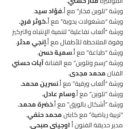
المونتيرة
منار حسني
.
ورشة “تلوين فخار” مع أ
.فؤاد سيد
.
ورشة “مشغولات يدوية” مع أ
.كوثر فرج.
ورشة “ألعاب تفاعلية” لتنمية الإنتباه والتركيز
وقوة الملاحظة للأطفال مع أ.
إنجي مدثر
.
ورشة “طباعة” مع أ.
سمية حسن
.
ورشة “رسم وتلوين” مع الفنانة
آيات حسني
الفنان
محمد مجدى
.
ورشة “ألعاب ورقية” مع أ.
نسرين محمد.
ورشة “تلوين” مع أ.
وسام عادل.
ورشة “أشكال بالورق” مع أ.
خضرة محمد.
“تربية رياضية” مع كابتن
محمد حنفي
.
مدير حديقة الفنون أ
اوجينى صبحى
.