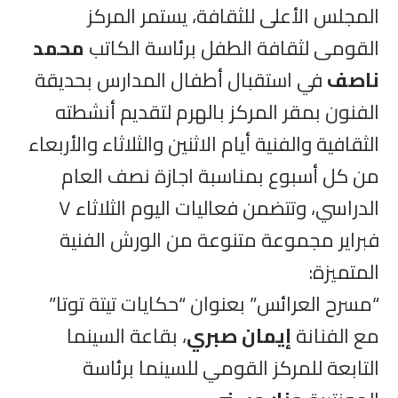
المجلس الأعلى للثقافة، يستمر المركز
القومى لثقافة الطفل برئاسة الكاتب
محمد
ناصف
في استقبال أطفال المدارس بحديقة
الفنون بمقر المركز بالهرم لتقديم أنشطته
الثقافية والفنية أيام الاثنين والثلاثاء والأربعاء
من كل أسبوع بمناسبة اجازة نصف العام
الدراسي، وتتضمن فعاليات اليوم الثلاثاء ٧
فبراير مجموعة متنوعة من الورش الفنية
المتميزة:
“مسرح العرائس” بعنوان “حكايات تيتة توتا”
مع الفنانة
إيمان صبري
، بقاعة السينما
التابعة للمركز القومي للسينما برئاسة