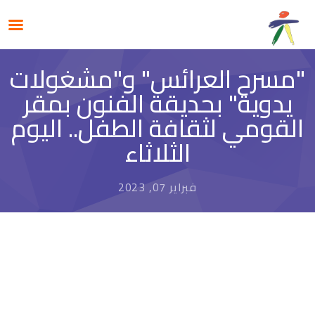
"مسرح العرائس" و"مشغولات
يدوية" بحديقة الفنون بمقر
القومي لثقافة الطفل.. اليوم
الثلاثاء
فبراير 07, 2023