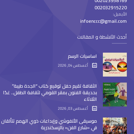
002023958169
002032915220
الأيميل:
infoenccc@gmail.com
أحدث الأنشطة و المقالات
اساسيات الرسم
أغسطس 04, 2026
الثقافة تقيم حفل توقيع كتاب “الجدة طيبة”
بحديقة الفنون بمقر القومي لثقافة الطفل.. غدًا
الثلاثاء
أغسطس 03, 2026
موسيقى الأنفوشي وإبداعات ذوي الهمم تتألقان
في «شارع الفن» بالإسكندرية