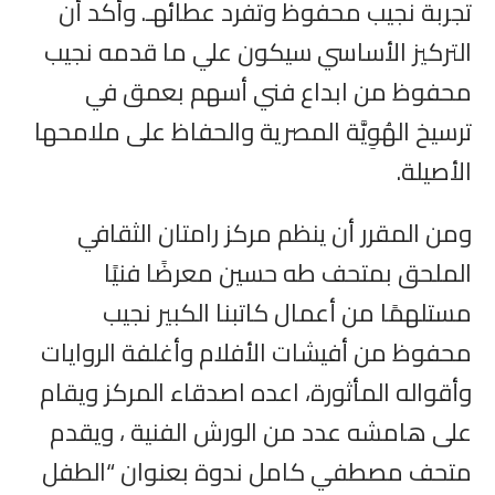
تجربة نجيب محفوظ وتفرد عطائهـ. وأكد أن
التركيز الأساسي سيكون علي ما قدمه نجيب
محفوظ من ابداع فني أسهم بعمق في
ترسيخ الهُوِيَّة المصرية والحفاظ على ملامحها
الأصيلة.
ومن المقرر أن ينظم مركز رامتان الثقافي
الملحق بمتحف طه حسين معرضًا فنيًا
مستلهمًا من أعمال كاتبنا الكبير نجيب
محفوظ من أفيشات الأفلام وأغلفة الروايات
وأقواله المأثورة، اعده اصدقاء المركز ويقام
على هامشه عدد من الورش الفنية ، ويقدم
متحف مصطفي كامل ندوة بعنوان “الطفل