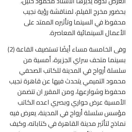
العرض ندوة يديرها الأستاذ محمود خليل،
بحضور مخرج الفيلم، لمناقشة رؤية نجيب
محفوظ في السينما وتأثيره الممتد على
الأعمال السينمائية المعاصرة.
وفى الخامسة مساء أيضًا تستضيف القاعة (2)
بسينما متحف سراي الجزيرة، أمسية من
سلسلة أرواح في المدينة للكاتب الصحفي
محمود التميمي يتحدث فيها عن قاهرة نجيب
محفوظ وشوارعها، ومن المقرر ان تتضمن
الأمسية عرض حواري وبصري اعده الكاتب
مؤسس سلسلة أرواح في المدينة، يعرض فيه
نماذج لتأثير مدينة القاهرة في كتاباته، وكيف