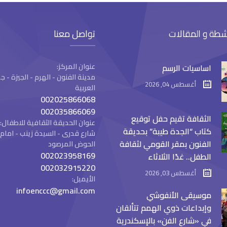
شطة و المقالات
تواصل معنا
عنوان المركز:
اساسيات الرسم
مدينة الفنون - الهرم - الجيزة -
أغسطس 04, 2026
العربية
002025866068
002035866069
الثقافة تقيم حفل توقيع
عنوان الحديقة الثقافية للاطفال:
كتاب “الجدة طيبة” بحديقة
شارع قدرى - السيدة زينب - ام
الفنون بمقر القومي لثقافة
الحوض المرصود
002023958169
الطفل.. غدًا الثلاثاء
002032915220
أغسطس 03, 2026
الأيميل:
infoenccc@gmail.com
موسيقى الأنفوشي
وإبداعات ذوي الهمم تتألقان
في «شارع الفن» بالإسكندرية