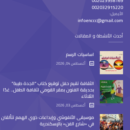
002023958169
002032915220
الأيميل:
infoenccc@gmail.com
أحدث الأنشطة و المقالات
اساسيات الرسم
أغسطس 04, 2026
الثقافة تقيم حفل توقيع كتاب “الجدة طيبة”
بحديقة الفنون بمقر القومي لثقافة الطفل.. غدًا
الثلاثاء
أغسطس 03, 2026
موسيقى الأنفوشي وإبداعات ذوي الهمم تتألقان
في «شارع الفن» بالإسكندرية