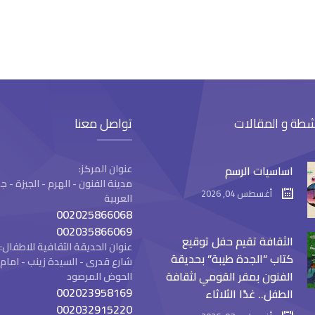
شطة و المقالات
تواصل معنا
عنوان المركز:
اساسيات الرسم
مدينة الفنون - الهرم - الجيزة -
أغسطس 04, 2026
العربية
002025866068
002035866069
الثقافة تقيم حفل توقيع
عنوان الحديقة الثقافية للاطفال:
كتاب “الجدة طيبة” بحديقة
شارع قدرى - السيدة زينب - ام
الفنون بمقر القومي لثقافة
الحوض المرصود
002023958169
الطفل.. غدًا الثلاثاء
002032915220