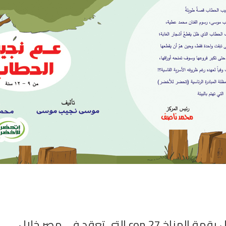
في إطار إحتفال المركز القومي لثقافة الطفل بقمة المناخ 27 cop التي تعقد في مصر خلال