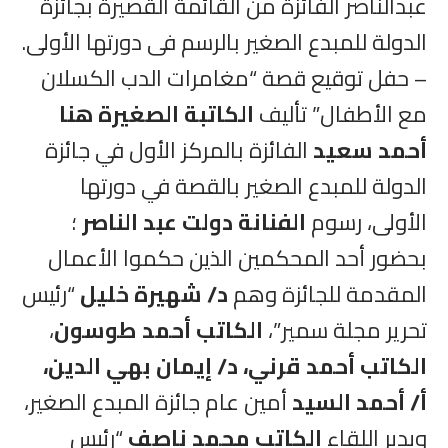
عبدالناصر الفائزة من القائمة القصيرة بجائزة
الدولة للمبدع الصغير بالرسم فى دورتها الأولى.
– حفل توقيع قصة “مغامرات الدب الكسلان
مع الأطفال” تأليف
الكاتبة الصغيرة هنا
أحمد سعيد
الفائزة بالمركز الأول في جائزة
الدولة للمبدع الصغير بالقصة في دورتها
الأولى، رسوم
الفنانة دولت عبد الناصر
؛
بحضور أحد المحكمين الذين حكموا الأعمال
المقدمة للجائزة وهم
د/ شهيرة خليل
“رئيس
تحرير مجلة سمير”،
الكاتب أحمد طوسون
،
الكاتب أحمد قرني، د/ إيمان بهي الدين،
أ/ أحمد السيد
أمين عام جائزة المبدع الصغير،
ويدير اللقاء
الكاتب محمد ناصف
“رئيس