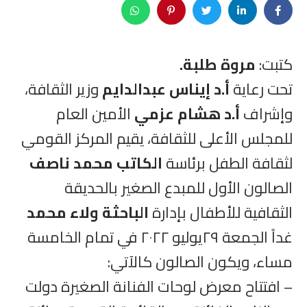
كتبت:
مروة طلبة.
تحت رعاية
أ.د إيناس عبدالدايم
وزير الثقافة،
وإشراف
أ.د هشام عزمي
الأمين العام
للمجلس الأعلى للثقافة، يقيم المركز القومي
لثقافة الطفل برئاسة
الكاتب محمد ناصف
الصالون الأول للمبدع الصغير بالحديقة
الثقافية للأطفال بإدارة
الباحثة ولاء محمد
غداً الجمعة ٢٩يوليو ٢٠٢٢ في تمام الخامسة
مساء، ويكون الصالون كالآتي:
– افتتاح معرض لوحات الفنانة الصغيرة دولت