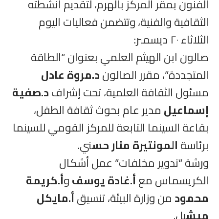
الفنون بمقر المركز بالهرم، لتقديم أنشطته
الثقافية والفنية، وتتضمن فعاليات اليوم
الثلاثاء ٢٠ ديسمبر:
صالون ابن الهيثم العلمي بعنوان “الطاقة
المتجددة”، مقرر الصالون
د.مروة عادل
مسئول الثقافة العلمية، تحت إشراف
د.صفية
إسماعيل
مدير عام بحوث ثقافة الطفل،
بقاعة السينما التابعة للمركز القومي للسينما
برئاسة
المونتيرة منار حس
ني.
ورشة “تدوير مخلفات” عمل أشكال
الكريسماس مع
أ.غادة يوسف
و
أ.كريمة
محمود
من وزارة البيئة، تنسيق
أ.مايكل
ميش
يل.