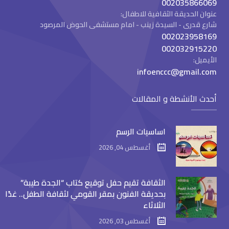
002035866069
عنوان الحديقة الثقافية للاطفال:
شارع قدرى - السيدة زينب - امام مستشفى الحوض المرصود
002023958169
002032915220
الأيميل:
infoenccc@gmail.com
أحدث الأنشطة و المقالات
اساسيات الرسم
أغسطس 04, 2026
الثقافة تقيم حفل توقيع كتاب “الجدة طيبة”
بحديقة الفنون بمقر القومي لثقافة الطفل.. غدًا
الثلاثاء
أغسطس 03, 2026