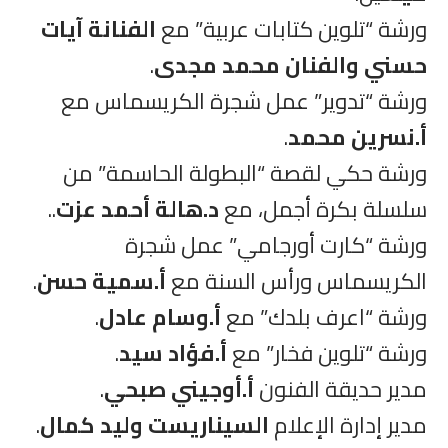
ورشة “تلوين كتابات عربية” مع
الفنانة آيات
حسني والفنان محمد مجدى
.
ورشة “تدوير” عمل شجرة الكريسماس مع
أ.نسرين محمد
.
ورشة حكي لقصة “البطولة الحاسمة” من
سلسلة بكرة أجمل، مع
د.هالة أحمد عزت
..
ورشة “كارت أورجامي” عمل شجرة
الكريسماس ورأس السنة مع
أ.سمية حسن
.
ورشة “اعرف بلدك” مع
أ.وسام عادل
.
ورشة “تلوين فخار” مع
أ.فؤاد سيد
.
مدير حديقة الفنون
أ.أوجيني صبحي
.
مدير إدارة الإعلام
السيناريست وليد كمال
.