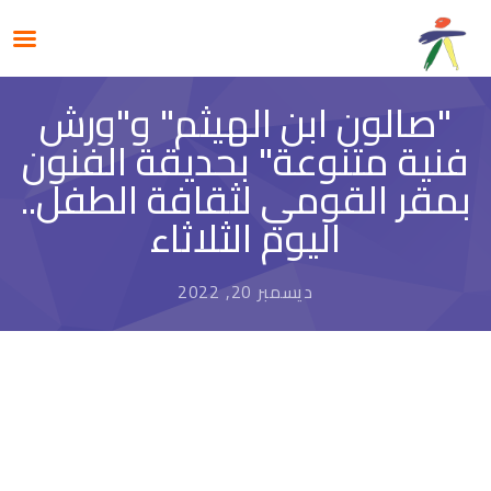
"صالون ابن الهيثم" و"ورش
فنية متنوعة" بحديقة الفنون
بمقر القومي لثقافة الطفل..
اليوم الثلاثاء
ديسمبر 20, 2022