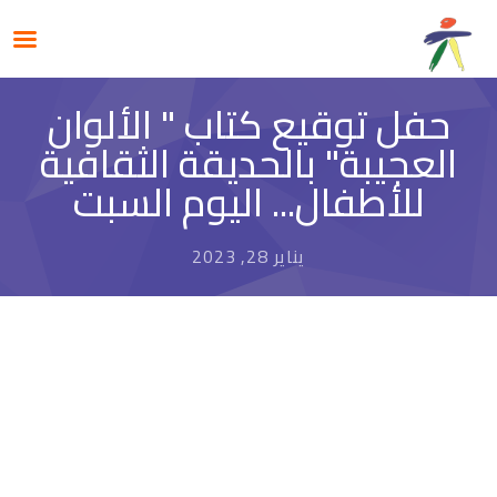
حفل توقيع كتاب " الألوان
العجيبة" بالحديقة الثقافية
للأطفال... اليوم السبت
يناير 28, 2023