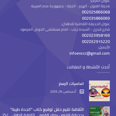
عنوان المركز:
مدينة الفنون - الهرم - الجيزة - جمهورية مصر العربية
002025866068
002035866069
عنوان الحديقة الثقافية للاطفال:
شارع قدرى - السيدة زينب - امام مستشفى الحوض المرصود
002023958169
002032915220
الأيميل:
infoenccc@gmail.com
أحدث الأنشطة و المقالات
اساسيات الرسم
أغسطس 04, 2026
الثقافة تقيم حفل توقيع كتاب “الجدة طيبة”
بحديقة الفنون بمقر القومي لثقافة الطفل.. غدًا