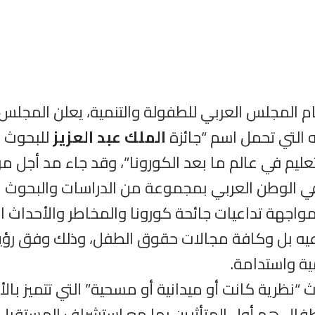
 المجلس العربي للطفولة والتنمية، يعلن المجلس ا
ته التي تحمل اسم “جائزة
الملك عبد العزيز
للبحوث ا
ضوعها حول “التعليم في عالم ما بعد الكورونا”، وقد جاء مد 
ي الوطن العربي بمجموعة من الدراسات والبحوث الت
اجهة تداعيات جائحة كورونا والمخاطر والأحداث ال
ماعيه بل وكافة مجالات حقوق الطفل، وذلك وفق رؤي
ية واستدامة.
“نظرية كانت أو ميدانية أو مسحية” التي تتميز بالأ
 الأطفال هم أول المتأثرين بها مع استشراف المستق