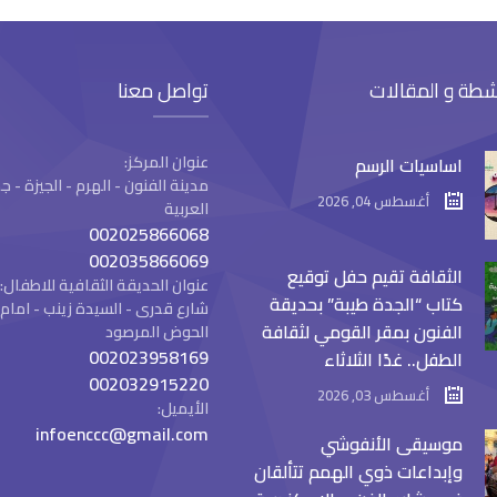
شطة و المقالات
تواصل معنا
عنوان المركز:
اساسيات الرسم
مدينة الفنون - الهرم - الجيزة -
أغسطس 04, 2026
العربية
002025866068
002035866069
الثقافة تقيم حفل توقيع
عنوان الحديقة الثقافية للاطفال:
كتاب “الجدة طيبة” بحديقة
شارع قدرى - السيدة زينب - ام
الفنون بمقر القومي لثقافة
الحوض المرصود
002023958169
الطفل.. غدًا الثلاثاء
002032915220
أغسطس 03, 2026
الأيميل:
infoenccc@gmail.com
موسيقى الأنفوشي
وإبداعات ذوي الهمم تتألقان