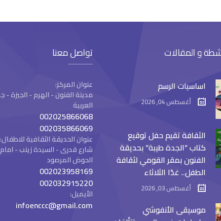
شطة و المقالات
تواصل معنا
عنوان المركز:
اساسيات الرسم
مدينة الفنون - الهرم - الجيزة -
أغسطس 04, 2026
العربية
002025866068
002035866069
الثقافة تقيم حفل توقيع
عنوان الحديقة الثقافية للاطفال:
كتاب “الجدة طيبة” بحديقة
شارع قدرى - السيدة زينب - ام
الفنون بمقر القومي لثقافة
الحوض المرصود
002023958169
الطفل.. غدًا الثلاثاء
002032915220
أغسطس 03, 2026
الأيميل:
infoenccc@gmail.com
موسيقى الأنفوشي