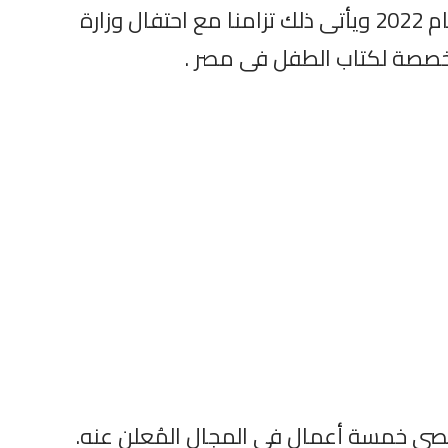
الكاتبة الكبيرة فاطمة المعدول تنظم مسابقة “كامل كيلاني في أدب ورسوم كتب الأطفال” لعام 2022 ويأتى ذلك تزامنا مع احتفال وزارة
تخصصة لكتاب الطفل فى مصر .
 أقصى خمسة أعمال في المجال المُعلن عنه.