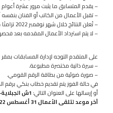
– يقدم المتسابق ما يثبت مرور عشرة أعوام عل
– تقبل الأعمال من الكاتب أو الفنان بنفسه
– تُعلن النتائج خلال شهر نوفمبر 2022 تزامنًا مع أعياد الطفولة حيث سيقام حفل تكريم الفائزين.
– لا يتم استرداد الأعمال المقدمه بعد فحصه
على المتقدم التوجه لإدارة المسابقات بمقر 
– سيرة ذاتية مختصرة مطبوعة.
– صورة ضوئية من بطاقة الرقم القومي.
في حالة الفوز يتم تقديم خطاب بنكي برقم ال
أو إرسالها على العنوان التالي:
1ش الجبلاية- الأوبرا- الجزيرة- المجلس الأعلى للثقافة- إدارة المسابقات.
آخر موعد لتلقى الأعمال 31 أغسطس 2022.