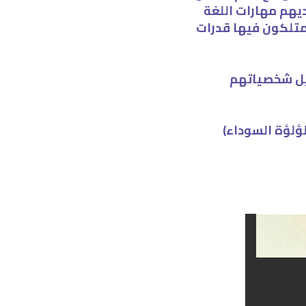
يهم مهارات اللغة
متلكون فيها قدرات
كيل شخصياتهم
ؤلؤة السوداء)