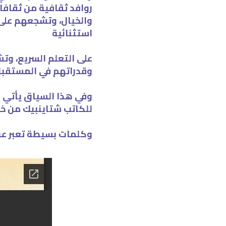
روافد ثقافية من ثقافا
والخيال، وتشجعهم على 
استثنائية
على التعلم السريع، وت
وقدراتهم في المستقبل
وفي هذا السياق يأتي ه
للكاتب شتاينبيك من خل
وكلمات بسيطة تعبر ع