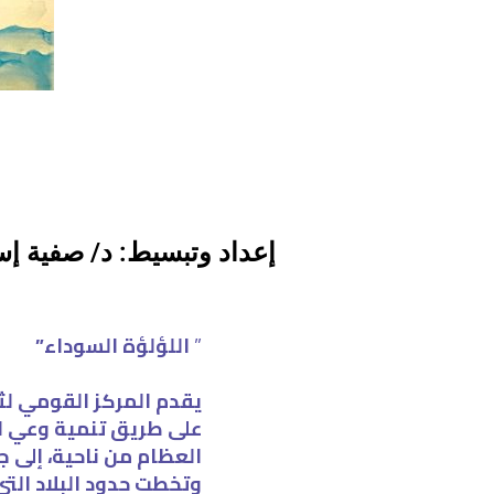
إعداد وتبسيط: د/ صفية إ
”
اللؤلؤة السوداء”
يقدم المركز القومي ل
على طريق تنمية وعي ال
العظام من ناحية، إلى ج
وتخطت حدود البلاد التي