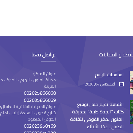
شطة و المقالات
تواصل معنا
عنوان المركز:
اساسيات الرسم
مدينة الفنون - الهرم - الجيزة -
أغسطس 04, 2026
العربية
002025866068
002035866069
الثقافة تقيم حفل توقيع
عنوان الحديقة الثقافية للاطفال:
كتاب “الجدة طيبة” بحديقة
شارع قدرى - السيدة زينب - ام
الفنون بمقر القومي لثقافة
الحوض المرصود
002023958169
الطفل.. غدًا الثلاثاء