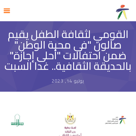
القومي لثقافة الطفل يقيم
صالون "فى محبة الوطن"
ضمن احتفالات "أحلى إجازة"
بالحديقة الثقافية.. غدا السبت
يوليو 14, 2023