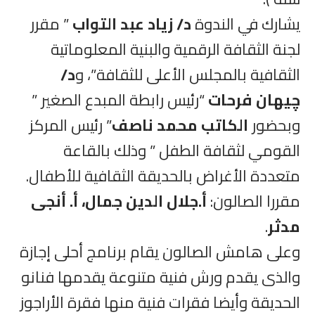
يشارك في الندوة
د/ زياد عبد التواب
” مقرر
لجنة الثقافة الرقمية والبنية المعلوماتية
الثقافية بالمجلس الأعلى للثقافة”، و
د/
چيهان فرحات
“رئيس رابطة المبدع الصغير ”
وبحضور
الكاتب محمد ناصف
” رئيس المركز
القومي لثقافة الطفل ” وذلك بالقاعة
متعددة الأغراض بالحديقة الثقافية للأطفال.
مقررا الصالون:
أ.جلال الدين جمال، أ. أنجى
مدثر
.
وعلى هامش الصالون يقام برنامج أحلى إجازة
والذى يقدم ورش فنية متنوعة يقدمها فنانو
الحديقة وأيضا فقرات فنية منها فقرة الأراجوز