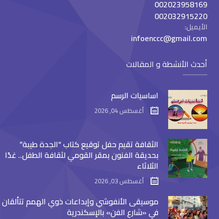
002023958169
002032915220
الأيميل:
infoenccc@gmail.com
أحدث الأنشطة و المقالات
اساسيات الرسم
أغسطس 04, 2026
الثقافة تقيم حفل توقيع كتاب “الجدة طيبة”
بحديقة الفنون بمقر القومي لثقافة الطفل.. غدًا
الثلاثاء
أغسطس 03, 2026
موسيقى الأنفوشي وإبداعات ذوي الهمم تتألقان
في «شارع الفن» بالإسكندرية