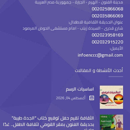
مدينة الفنون - الهرم - الجيزة - جمهورية مصر العربية
002025866068
002035866069
عنوان الحديقة الثقافية للاطفال:
شارع قدرى - السيدة زينب - امام مستشفى الحوض المرصود
002023958169
002032915220
الأيميل:
infoenccc@gmail.com
أحدث الأنشطة و المقالات
اساسيات الرسم
أغسطس 04, 2026
الثقافة تقيم حفل توقيع كتاب “الجدة طيبة”
بحديقة الفنون بمقر القومي لثقافة الطفل.. غدًا