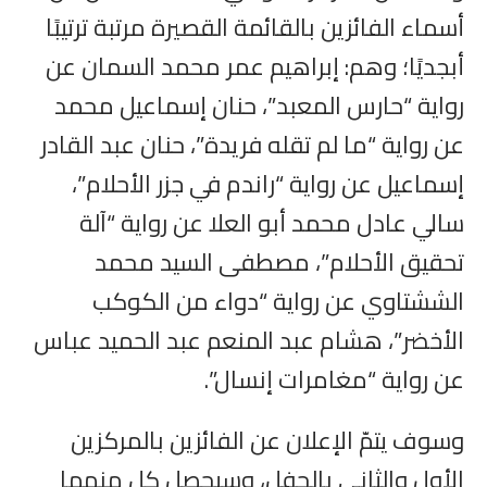
أسماء الفائزين بالقائمة القصيرة مرتبة ترتيبًا
أبجديًا؛ وهم: إبراهيم عمر محمد السمان عن
رواية “حارس المعبد”، حنان إسماعيل محمد
عن رواية “ما لم تقله فريدة”، حنان عبد القادر
إسماعيل عن رواية “راندم في جزر الأحلام”،
سالي عادل محمد أبو العلا عن رواية “آلة
تحقيق الأحلام”، مصطفى السيد محمد
الششتاوي عن رواية “دواء من الكوكب
الأخضر”، هشام عبد المنعم عبد الحميد عباس
عن رواية “مغامرات إنسال”.
وسوف يتمّ الإعلان عن الفائزين بالمركزين
الأول والثاني بالحفل، وسيحصل كل منهما