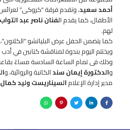
أحمد سعيد
، وتقدم فرقة “كروكى” لعرائس ا
الأطفال، كما يقدم ا
لفنان ناصر عبد التواب
لهم.
كما يتضمن الحفل عرض البلياتشو “الكلاون”،
ويختتم اليوم بندوة لمناقشة كتابين في أدب ا
وذلك فى تمام الساعة السادسة مساءً بقاعة ط
و
الدكتورة إيمان سند
الكاتبة والروائية، و
ال
مدير إدارة الإعلام
السيناريست وليد كمال
.