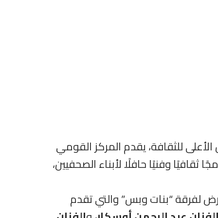
لأعلى للثقافة، يقدم المركز القومي
ا ثقافيًا وفنيًا حافلًا لأبناء الصحفيين،
رض لفرقة “بنات وبس” والتي تقدم
لفنان عبد الرحمن أوسكار،
و
الفنان