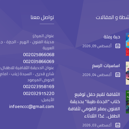
شطة و المقالات
تواصل معنا
عنوان المركز:
حبة رملة
مدينة الفنون - الهرم - الجيزة -
أغسطس 09, 2026
العربية
002025866068
002035866069
اساسيات الرسم
عنوان الحديقة الثقافية للاطفال:
شارع قدرى - السيدة زينب - ام
أغسطس 04, 2026
الحوض المرصود
002023958169
002032915220
الثقافة تقيم حفل توقيع
الأيميل:
كتاب “الجدة طيبة” بحديقة
infoenccc@gmail.com
الفنون بمقر القومي لثقافة
الطفل.. غدًا الثلاثاء
أغسطس 03, 2026