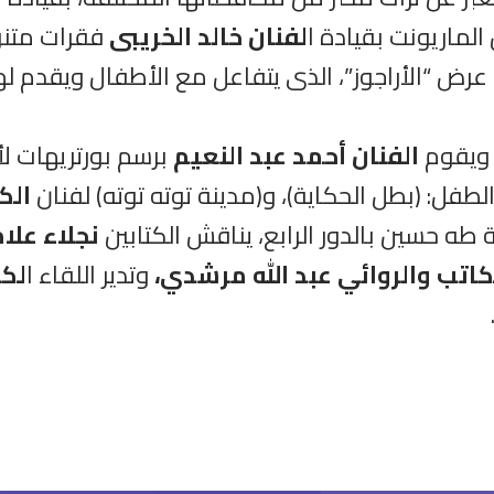
لماريونت بقيادة ا
لفنان خالد الخريبى
فقرات متنوع
عرض “الأراجوز”، الذى يتفاعل مع الأطفال ويقدم 
 ويقوم
الفنان أحمد عبد النعيم
برسم بورتريهات لأ
لطفل: (بطل الحكاية)، و(مدينة توته توته) لفنان
الك
ه حسين بالدور الرابع، يناقش الكتابين
نجلاء علا
كاتب والروائي عبد الله مرشدي،
وتدير اللقاء ا
لكا