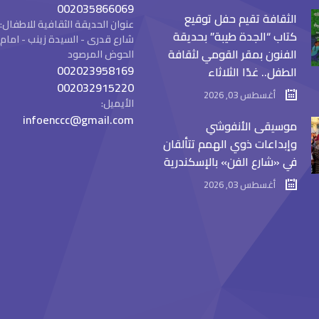
002035866069
الثقافة تقيم حفل توقيع
عنوان الحديقة الثقافية للاطفال:
كتاب “الجدة طيبة” بحديقة
شارع قدرى - السيدة زينب - ام
الفنون بمقر القومي لثقافة
الحوض المرصود
002023958169
الطفل.. غدًا الثلاثاء
002032915220
أغسطس 03, 2026
الأيميل:
infoenccc@gmail.com
موسيقى الأنفوشي
وإبداعات ذوي الهمم تتألقان
في «شارع الفن» بالإسكندرية
أغسطس 03, 2026