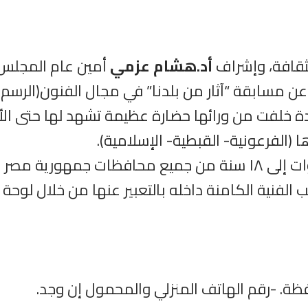
لثقافة، وإشراف
أد.هشام عزمي
أمين عام المجلس ا
ن مسابقة “آثار من بلدنا” في مجال الفنون(الرسم) في د
 خلفت من ورائها حضارة عظيمة تشهد لها حتى الأ
ا (الفرعونية- القبطية- الإسلامية).
يشارك في المسابقة الأطفال من سن ٤ سنوات إلى ١٨ سنة من جميع 
الفنية الكامنة داخله بالتعبير عنها من خلال لوحة ف
افظة. -رقم الهاتف المنزلي والمحمول إن وجد.