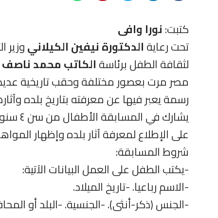
كتبت:
نورا وافى
تحت رعاية
الدكتورة نيفين الكيلاني
وزير ا
لثقافة الطفل برئاسة
الكاتب محمد ناصف
ع
مصر مرت بعصور مختلفة وحقب تاريخية عديدة
رسمة يعبر فيها عن معرفته بتاريخ بلده وآثاره
على الإطلاع لمعرفة آثار بلده وإظهار المواهب 
شروط المسابقة:
-يكتب الطفل على العمل البيانات الآتية:
-الاسم رباعيا. -تاريخ الميلاد.
-الجنس (ذكر-أنثى). -الجنسية. -البلد أو المح