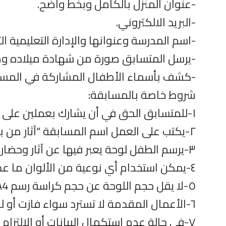
-عنوان المنزل بالكامل وبخط واضح.
-البريد الالكتروني.
-اسم المدرسة وعنوانها والإدارة التعليمية 
-يرسل المتسابق صورة من شهادة ميلاده وص
-كشف بأسماء الأطفال المشاركة في المسابق
شروط خاصة بالمسابقة:
١-للمتسابق الحق في أن يشارك بعملين على الأكثر.
٢-يكتب على العمل اسم المسابقة “آثار من بلدنا”-قسم فنون تشكيلية لعام ٢٠٢٣/٢٠٢٢ .
٣-يرسم الطفل لوحة يعبر فيها عن آثار وحضارة بلده.
٤-يمكن استخدام أي نوعية من الألوان ما عدا القلم الرصاص.
٥-لا يقل حجم اللوحة عن حجم كراسة رسم A4.
٦-الأعمال المقدمة لا تسترد سواء فازت أو لم تفز.
٧-في حالة عدم استكمال البيانات أو الالتزام بالشروط سيتم استبعاد العمل.