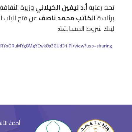
تحت رعاية
أ.د نيفين الكيلاني
وزيرة الثقافة 
برئاسة
الكاتب محمد ناصف
لينك شروط المسابقة:
https://drive.google.com/file/d/14hU3qRYoORuMYg8MgYEwk8p3GUd31lPi/view?usp=sharing
أحدث الأن