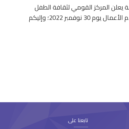
ة يعلن المركز القومي لثقافة الطفل
عن فتح الباب للتقدم لمسابقة “أجمل ما قرأت” ، وآخر موعد لاستلام الأعمال يوم 30 نوفمبر 2022؛ وإليكم
تابعنا على