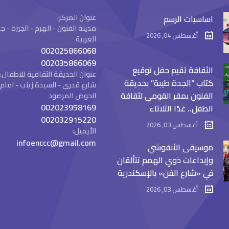
عنوان المركز:
اساسيات الرسم
مدينة الفنون - الهرم - الجيزة -
أغسطس 04, 2026
العربية
002025866068
002035866069
الثقافة تقيم حفل توقيع
عنوان الحديقة الثقافية للاطفال:
كتاب “الجدة طيبة” بحديقة
شارع قدرى - السيدة زينب - ام
الفنون بمقر القومي لثقافة
الحوض المرصود
002023958169
الطفل.. غدًا الثلاثاء
002032915220
أغسطس 03, 2026
الأيميل:
infoenccc@gmail.com
موسيقى الأنفوشي
وإبداعات ذوي الهمم تتألقان
في «شارع الفن» بالإسكندرية
أغسطس 03, 2026