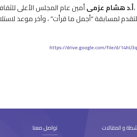
،
أ.د هشام عزمى
أمين عام المجلس الأعلى للثقاف
شطة و المقالات
تواصل معنا