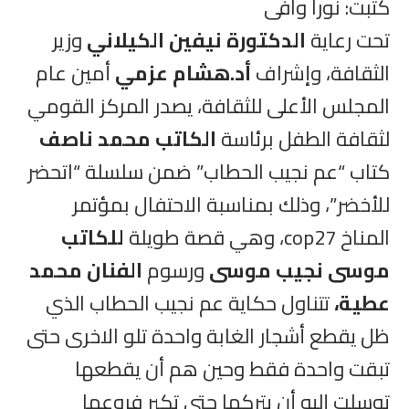
كتبت: نورا وافى
تحت رعاية
الدكتورة نيفين الكيلاني
وزير
الثقافة، وإشراف
أد.هشام عزمي
أمين عام
المجلس الأعلى للثقافة، يصدر المركز القومي
لثقافة الطفل برئاسة
الكاتب محمد ناصف
كتاب “عم نجيب الحطاب” ضمن سلسلة “اتحضر
للأخضر”، وذلك بمناسبة الاحتفال بمؤتمر
المناخ cop27، وهي قصة طويلة
للكاتب
موسى نجيب موسى
ورسوم
الفنان محمد
عطية،
تتناول حكاية عم نجيب الحطاب الذي
ظل يقطع أشجار الغابة واحدة تلو الاخرى حتى
تبقت واحدة فقط وحين هم أن يقطعها
توسلت إليه أن يتركها حتى تكبر فروعها