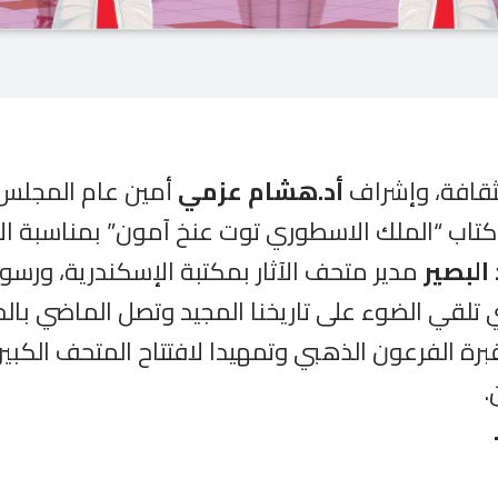
لثقافة، وإشراف
أد.هشام عزمي
أمين عام المجلس ا
تاب “الملك الاسطوري توت عنخ آمون” بمناسبة الاح
 البصير
مدير متحف الآثار بمكتبة الإسكندرية، ورس
ي تلقي الضوء على تاريخنا المجيد وتصل الماضي با
 عام على اكتشاف مقبرة الفرعون الذهبي وتمهيدا لافتتاح المت
.