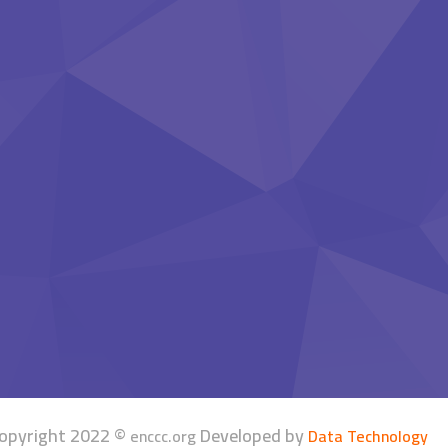
opyright 2022 ©
Developed by
enccc.org
Data Technology