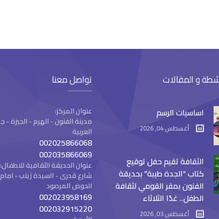
شطة و المقالات
تواصل معنا
عنوان المركز:
اساسيات الرسم
مدينة الفنون - الهرم - الجيزة -
أغسطس 04, 2026
العربية
002025866068
002035866069
الثقافة تقيم حفل توقيع
عنوان الحديقة الثقافية للاطفال:
كتاب “الجدة طيبة” بحديقة
شارع قدرى - السيدة زينب - ام
الفنون بمقر القومي لثقافة
الحوض المرصود
002023958169
الطفل.. غدًا الثلاثاء
002032915220
أغسطس 03, 2026