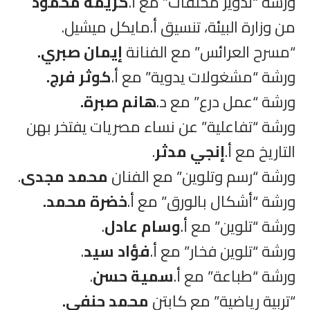
ورشة “تدوير مخلفات” مع أ.
كريمة محمود
من وزارة البيئة، تنسيق أ.مايكل ميشيل.
“مسرح العرائس” مع الفنانة
إيمان صبري.
ورشة “مشغولات يدوية” مع أ.
كوثر فرج.
ورشة “عمل درع” مع د.
هانم صبرة.
ورشة “تفاعلية” عن نساء مصريات يفتخر بهن
التاريخ مع أ.
إنجي مدثر
.
ورشة “رسم وتلوين” مع الفنان
محمد مجدى
.
ورشة “أشكال بالورق” مع أ.
خضرة محمد.
ورشة “تلوين” مع أ.
وسام عادل
.
ورشة “تلوين فخار” مع أ.
فؤاد سيد
.
ورشة “طباعة” مع أ.
سمية حسن
.
“تربية رياضية” مع كابتن
محمد حنفي.