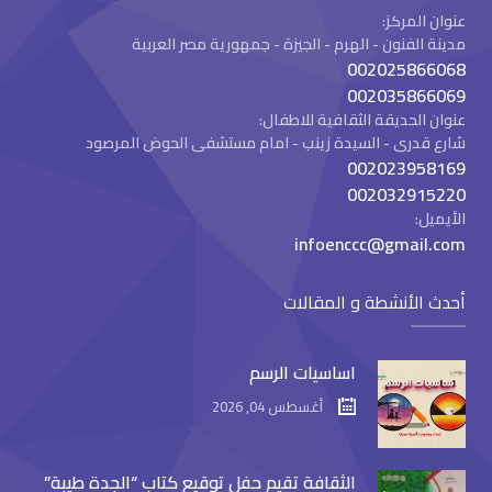
عنوان المركز:
مدينة الفنون - الهرم - الجيزة - جمهورية مصر العربية
002025866068
002035866069
عنوان الحديقة الثقافية للاطفال:
شارع قدرى - السيدة زينب - امام مستشفى الحوض المرصود
002023958169
002032915220
الأيميل:
infoenccc@gmail.com
أحدث الأنشطة و المقالات
اساسيات الرسم
أغسطس 04, 2026
الثقافة تقيم حفل توقيع كتاب “الجدة طيبة”