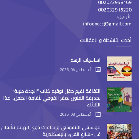
002023958169
002032915220
الأيميل:
infoenccc@gmail.com
أحدث الأنشطة و المقالات
اساسيات الرسم
أغسطس 04, 2026
الثقافة تقيم حفل توقيع كتاب “الجدة طيبة”
بحديقة الفنون بمقر القومي لثقافة الطفل.. غدًا
الثلاثاء
أغسطس 03, 2026
موسيقى الأنفوشي وإبداعات ذوي الهمم تتألقان
في «شارع الفن» بالإسكندرية