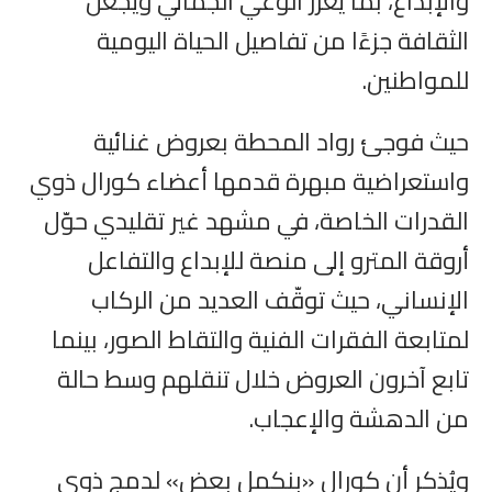
والإبداع، بما يعزز الوعي الجمالي ويجعل
الثقافة جزءًا من تفاصيل الحياة اليومية
للمواطنين.
حيث فوجئ رواد المحطة بعروض غنائية
واستعراضية مبهرة قدمها أعضاء كورال ذوي
القدرات الخاصة، في مشهد غير تقليدي حوّل
أروقة المترو إلى منصة للإبداع والتفاعل
الإنساني، حيث توقّف العديد من الركاب
لمتابعة الفقرات الفنية والتقاط الصور، بينما
تابع آخرون العروض خلال تنقلهم وسط حالة
من الدهشة والإعجاب.
ويُذكر أن كورال «بنكمل بعض» لدمج ذوي