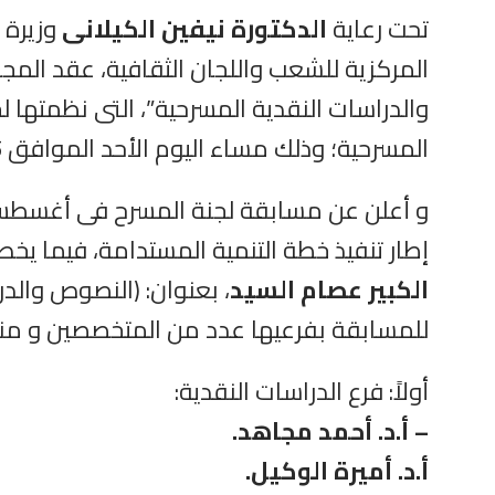
تحت رعاية
الدكتورة نيفين الكيلانى
وزيرة ا
المركزية للشعب واللجان الثقافية، عقد المج
والدراسات النقدية المسرحية”، التى نظمتها 
المسرحية؛ وذلك مساء اليوم الأحد الموافق 15 يناير الجارى، بقاعة الفنون بالمجلس الأعلى للثقافة.
و أعلن عن مسابقة لجنة المسرح فى أغسطس ا
إطار تنفيذ خطة التنمية المستدامة، فيما يخص تشج
الكبير عصام السيد
، بعنوان: (النصوص والد
للمسابقة بفرعيها عدد من المتخصصين و من
أولاً: فرع الدراسات النقدية:
– أ.د. أحمد مجاهد.
أ.د. أميرة الوكيل.