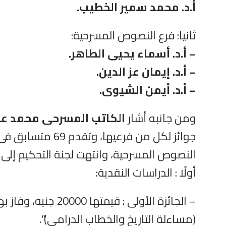
أ.د. محمد سمير الخطيب.
ثانيًا: فرع النصوص المسرحية:
– أ.د. أسماء يحيى الطاهر.
– أ.د. إيمان عز الدین.
– أ.د. أيمن الشيوى.
ومن جانبه أشار
الكاتب المسرحى محمد عب
النصوص المسرحية، وانتهت لجنة التحكيم إلى ف
أولًا : الدراسات النقدية:
– الجائزة الأولى : قيمتها 20000 جنيه، وفاز بها
(مساءلة التاريخ والخطاب الدرامى)”.