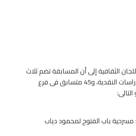
للجان الثقافية إلى أن المسابقة تضم ثلاث
جوائز لكل من فرعيها، وتقدم 69 متسابق فى الفرعين إجمالًا، يتألفوا من 24 متسابق فى فرع الدراسات النقدية، و45 متسابق فى فرع
لتالى:
 مسرحية باب الفتوح لمحمود دياب