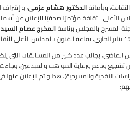
لثقافة، وبأمانة
الدكتور هشام عزمى
، و إشراف
ا
لس الأعلى للثقافة مؤتمرًا صحفيًا للإعلان عن أسم
لجنة المسرح بالمجلس برئاسة
المخرج عصام السيد
،
لماضى، بجانب عدد كبير من المسابقات التى ينظم
يع ودعم ورعاية المواهب والمبدعين، وجاءت الدورة الحال
راسات النقدية والمسرحية)، هذا و تم الإعلان عن
هم: