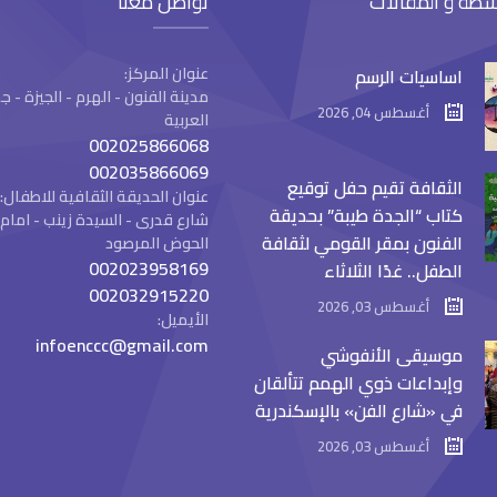
شطة و المقالات
تواصل معنا
عنوان المركز:
اساسيات الرسم
مدينة الفنون - الهرم - الجيزة -
أغسطس 04, 2026
العربية
002025866068
002035866069
الثقافة تقيم حفل توقيع
عنوان الحديقة الثقافية للاطفال:
كتاب “الجدة طيبة” بحديقة
شارع قدرى - السيدة زينب - ام
الفنون بمقر القومي لثقافة
الحوض المرصود
002023958169
الطفل.. غدًا الثلاثاء
002032915220
أغسطس 03, 2026
الأيميل:
infoenccc@gmail.com
موسيقى الأنفوشي
وإبداعات ذوي الهمم تتألقان
في «شارع الفن» بالإسكندرية
أغسطس 03, 2026