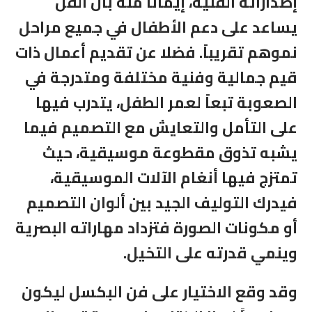
إصداراته الفنية، إيماناً منه بأن الفن
يساعد على دعم الأطفال في جميع مراحل
نموهم تقريباً. فضلا عن تقديم أعمال ذات
قيم جمالية وفنية مختلفة ومتدرجة في
الصعوبة تبعاً لعمر الطفل، يتدرب فيها
على التأمل والتعايش مع التصميم فيما
يشبه تذوق مقطوعة موسيقية، حيث
تمتزج فيها أنغام الآلات الموسيقية،
فيدرك التوليف الجيد بين ألوان التصميم
أو مكونات الصورة فتزداد مهاراته البصرية
وينمي قدرته على التخيل.
وقد وقع الاختيار على فن البكسل ليكون