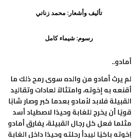
تأليف وأشعار: محمد زناتي
رسوم: شيماء كامل
أمادو..
لم يرث أمادو من والده سوى رمح ذلك ما
أقنعه به إخوته، وامتثالاً لعادات وتقاليد
القبيلة فلابد لأمادو بعدما كبر وصار شابًا
قويًا أن يخرج للغابة وحيدًا لاصطياد أسد
مثلما فعل كل رجال القبيلة، يفارق أمادو
إخوته باكيًا ليبدأ رحلته وحيدًا داخل الغابة