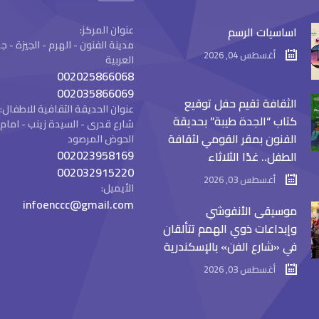
عنوان المركز:
اساسيات الرسم
مدينة الفنون - الهرم - الجيزة -
أغسطس 04, 2026
العربية
002025866068
002035866069
الثقافة تقيم حفل توقيع
عنوان الحديقة الثقافية للاطفال:
كتاب “الجدة طيبة” بحديقة
شارع قدرى - السيدة زينب - ام
الفنون بمقر القومي لثقافة
الحوض المرصود
002023958169
الطفل.. غدًا الثلاثاء
002032915220
أغسطس 03, 2026
الأيميل:
infoenccc@gmail.com
موسيقى الأنفوشي
وإبداعات ذوي الهمم تتألقان
في «شارع الفن» بالإسكندرية
أغسطس 03, 2026