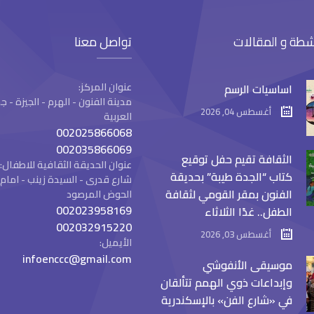
شطة و المقالات
تواصل معنا
عنوان المركز:
اساسيات الرسم
مدينة الفنون - الهرم - الجيزة -
أغسطس 04, 2026
العربية
002025866068
002035866069
الثقافة تقيم حفل توقيع
عنوان الحديقة الثقافية للاطفال:
كتاب “الجدة طيبة” بحديقة
شارع قدرى - السيدة زينب - ام
الفنون بمقر القومي لثقافة
الحوض المرصود
002023958169
الطفل.. غدًا الثلاثاء
002032915220
أغسطس 03, 2026
الأيميل:
infoenccc@gmail.com
موسيقى الأنفوشي
وإبداعات ذوي الهمم تتألقان
في «شارع الفن» بالإسكندرية