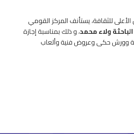
لأعلى للثقافة، يستأنف المركز القومي
لباحثة ولاء محمد
، و ذلك بمناسبة إجازة
ا بدء من اليوم الخميس ١٨ يناير لتقديم ورش فنية وورش حكى وعروض فنية وألعاب