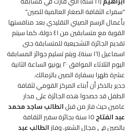
ابراهيم
(١٦ سنة) التي فازت في مسابقة
“سفراء الثقافة الصغار العالمية للصين”
بأعمال الرسم الصيني التقليدي بعد منافستها
القوية مع متسابقين من ٤١ دولة، كما سيتم
تقديم الجائزة التشجيعية للمتسابقة جنى
اسماعيل (١٦ سنة)، ويتم تسليم جوائز المسابقة
اليوم الثلاثاء الموافق ٢٠ يونيو الساعة الثانية
عشرة ظهرا بسفارة الصين بالزمالك.
جدير بالذكر أن أبناء المركز القومي لثقافة
الطفل قد حصدوا هذه الجائزة على مدار
عامين حيث فاز من قبل
الطالب ساجد محمد
عبد الفتاح
١٥ سنة بجائزة سفير الثقافة
بالصين في مجال الشعر، وفاز
الطالب عبد