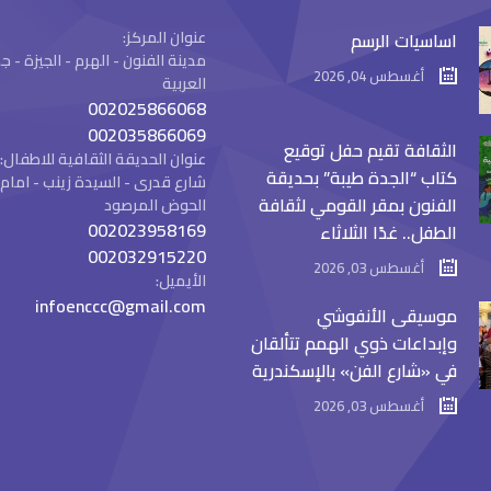
عنوان المركز:
اساسيات الرسم
مدينة الفنون - الهرم - الجيزة -
أغسطس 04, 2026
العربية
002025866068
002035866069
الثقافة تقيم حفل توقيع
عنوان الحديقة الثقافية للاطفال:
كتاب “الجدة طيبة” بحديقة
شارع قدرى - السيدة زينب - ام
الفنون بمقر القومي لثقافة
الحوض المرصود
002023958169
الطفل.. غدًا الثلاثاء
002032915220
أغسطس 03, 2026
الأيميل:
infoenccc@gmail.com
موسيقى الأنفوشي
وإبداعات ذوي الهمم تتألقان
في «شارع الفن» بالإسكندرية
أغسطس 03, 2026